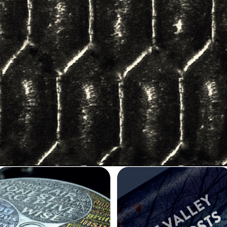
MaxFlo+
ProFlo
EasyFloHD
TwinFlo